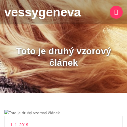
vessygeneva
Toto je druhý vzorový
článek
1. 1. 2019