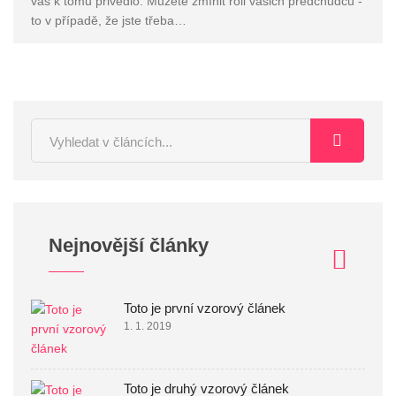
vás k tomu přivedlo. Můžete zmínit roli vašich předchůdců -
to v případě, že jste třeba…
Nejnovější články
Toto je první vzorový článek
1. 1. 2019
Toto je druhý vzorový článek