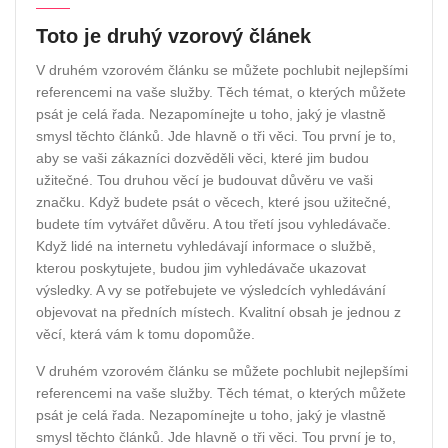
Toto je druhý vzorový článek
V druhém vzorovém článku se můžete pochlubit nejlepšími
referencemi na vaše služby. Těch témat, o kterých můžete
psát je celá řada. Nezapomínejte u toho, jaký je vlastně
smysl těchto článků. Jde hlavně o tři věci. Tou první je to,
aby se vaši zákazníci dozvěděli věci, které jim budou
užitečné. Tou druhou věcí je budouvat důvěru ve vaši
značku. Když budete psát o věcech, které jsou užitečné,
budete tím vytvářet důvěru. A tou třetí jsou vyhledávače.
Když lidé na internetu vyhledávají informace o službě,
kterou poskytujete, budou jim vyhledávače ukazovat
výsledky. A vy se potřebujete ve výsledcích vyhledávání
objevovat na předních místech. Kvalitní obsah je jednou z
věcí, která vám k tomu dopomůže.
V druhém vzorovém článku se můžete pochlubit nejlepšími
referencemi na vaše služby. Těch témat, o kterých můžete
psát je celá řada. Nezapomínejte u toho, jaký je vlastně
smysl těchto článků. Jde hlavně o tři věci. Tou první je to,