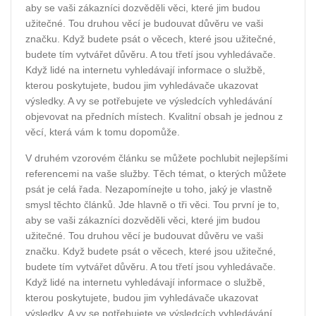
aby se vaši zákazníci dozvěděli věci, které jim budou
užitečné. Tou druhou věcí je budouvat důvěru ve vaši
značku. Když budete psát o věcech, které jsou užitečné,
budete tím vytvářet důvěru. A tou třetí jsou vyhledávače.
Když lidé na internetu vyhledávají informace o službě,
kterou poskytujete, budou jim vyhledávače ukazovat
výsledky. A vy se potřebujete ve výsledcích vyhledávání
objevovat na předních místech. Kvalitní obsah je jednou z
věcí, která vám k tomu dopomůže.
V druhém vzorovém článku se můžete pochlubit nejlepšími
referencemi na vaše služby. Těch témat, o kterých můžete
psát je celá řada. Nezapomínejte u toho, jaký je vlastně
smysl těchto článků. Jde hlavně o tři věci. Tou první je to,
aby se vaši zákazníci dozvěděli věci, které jim budou
užitečné. Tou druhou věcí je budouvat důvěru ve vaši
značku. Když budete psát o věcech, které jsou užitečné,
budete tím vytvářet důvěru. A tou třetí jsou vyhledávače.
Když lidé na internetu vyhledávají informace o službě,
kterou poskytujete, budou jim vyhledávače ukazovat
výsledky. A vy se potřebujete ve výsledcích vyhledávání